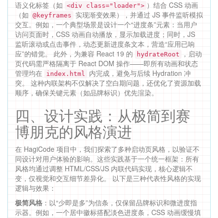
语义化标签（如
）结合 CSS 动画
<div class="loader">
（如
实现渐变效果），并通过 JS 事件监听模拟
@keyframes
交互。例如，一个典型场景是设计一个“进度条”元素：当用户
访问页面时，CSS 动画自动播放，显示加载进度；同时，JS
监听滚动或点击事件，动态更新进度条文本，营造“应用已响
应”的错觉。 此外，为兼容 React 19 的
，启动
hydrateRoot
页代码需严格隔离于 React DOM 操作——即所有动画和状态
管理均在
内完成，避免与后续 Hydration 冲
index.html
突。 这种内联架构不仅解决了空白期问题，还优化了资源加载
顺序，确保关键元素（如品牌标识）优先渲染。
四、设计实践：从极简到赛
博朋克的风格演进
在 HagiCode 项目中，我们探索了多种启动页风格，以验证不
同设计对用户体验的影响。这些实践基于一个统一框架：所有
风格均通过调整 HTML/CSS/JS 内联代码实现，核心逻辑不
变，仅视觉和交互细节差异化。 以下是三种代表性风格的实现
逻辑与效果：
极简风格
：以“少即是多”为信条，仅保留品牌标识和微进度指
示器。例如，一个居中徽标搭配淡色进度条，CSS 动画缓慢填