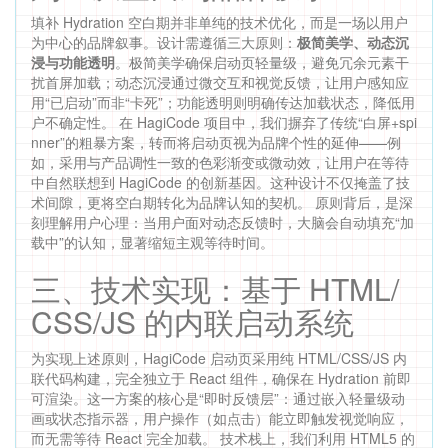
填补 Hydration 空白期并非单纯的技术优化，而是一场以用户
为中心的品牌叙事。设计需遵循三大原则：
极简美学、动态沉
浸与功能透明
。极简美学确保启动页轻量级，避免冗余元素干
扰首屏加载；动态沉浸通过微交互和视觉反馈，让用户感知应
用“已启动”而非“卡死”；功能透明则明确传达加载状态，降低用
户不确定性。 在 HagiCode 项目中，我们摒弃了传统“白屏+spi
nner”的粗暴方案，转而将启动页视为品牌个性的延伸——例
如，采用与产品调性一致的色彩渐变或微动效，让用户在等待
中自然联想到 HagiCode 的创新基因。这种设计不仅掩盖了技
术间隙，更将空白期转化为品牌认知的契机。 原则背后，是深
刻理解用户心理：当用户面对动态反馈时，大脑会自动填充“加
载中”的认知，显著缩短主观等待时间。
三、技术实现：基于 HTML/
CSS/JS 的内联启动系统
为实现上述原则，HagiCode 启动页采用纯 HTML/CSS/JS 内
联代码构建，完全独立于 React 组件，确保在 Hydration 前即
可渲染。这一方案的核心是“即时反馈层”：通过嵌入轻量级动
画或状态指示器，用户操作（如点击）能立即触发视觉响应，
而无需等待 React 完全加载。 技术栈上，我们利用 HTML5 的