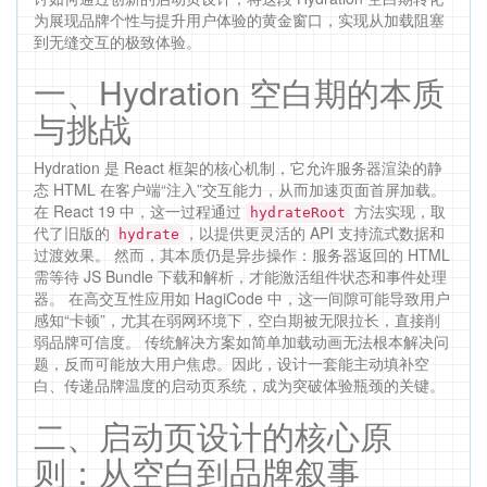
为展现品牌个性与提升用户体验的黄金窗口，实现从加载阻塞
到无缝交互的极致体验。
一、Hydration 空白期的本质
与挑战
Hydration 是 React 框架的核心机制，它允许服务器渲染的静
态 HTML 在客户端“注入”交互能力，从而加速页面首屏加载。
在 React 19 中，这一过程通过
方法实现，取
hydrateRoot
代了旧版的
，以提供更灵活的 API 支持流式数据和
hydrate
过渡效果。 然而，其本质仍是异步操作：服务器返回的 HTML
需等待 JS Bundle 下载和解析，才能激活组件状态和事件处理
器。 在高交互性应用如 HagiCode 中，这一间隙可能导致用户
感知“卡顿”，尤其在弱网环境下，空白期被无限拉长，直接削
弱品牌可信度。 传统解决方案如简单加载动画无法根本解决问
题，反而可能放大用户焦虑。因此，设计一套能主动填补空
白、传递品牌温度的启动页系统，成为突破体验瓶颈的关键。
二、启动页设计的核心原
则：从空白到品牌叙事