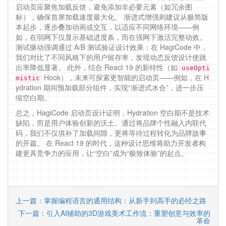
启动页应聚焦加载反馈，避免添加非必要元素（如冗余图
标），确保首屏加载速度最大化。 渐进式增强则建议从极简版
本起步，逐步叠加动画或交互，以适应不同网络环境——例
如，在弱网下仅显示基础进度条，而在强网下激活完整动效。
测试驱动强调通过 A/B 测试验证设计效果：在 HagiCode 中，
我们对比了不同风格下的用户留存率，发现动态反馈设计使跳
出率降低显著。 此外，结合 React 19 的新特性（如
useOpti
Hook），未来可探索更智能的启动页——例如，在 H
mistic
ydration 期间预加载部分组件，实现“渐进式水合”，进一步压
缩空白期。
总之，HagiCode 启动页设计证明，Hydration 空白期不是技术
缺陷，而是用户体验创新的沃土。通过将品牌个性融入内联代
码，我们不仅填补了加载间隙，更将等待过程转化为品牌故事
的开篇。 在 React 19 的时代，这种设计思维将助力开发者构
建更具竞争力的应用，让“空白”成为“极致体验”的起点。
上一篇：掌握编程语言的通用结构：从新手到高手的必经之路
下一篇：引入AI辅助的3D游戏美术工作流：重塑创意与效率的
革命