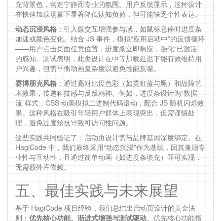
充背景色，营造宁静而专业的氛围。用户反馈显示，这种设计
在快速加载场景下显著降低认知负荷，但可能缺乏个性表达。
动态沉浸风格
：引入微交互增强参与感，如鼠标悬停时进度条
加速或颜色变化。结合 JS 事件，模拟“应用启动中”的反馈循环
——用户点击页面任意位置，进度条立即响应，强化“已激活”
的感知。测试表明，此类设计在中等加载延迟下能有效维持用
户兴趣，但需平衡动画复杂度以避免性能反噬。
赛博朋克风格
：通过高对比度色彩（如霓虹蓝与黑）和故障艺
术效果，传递科技感与反叛精神。例如，进度条设计为“数据
流”样式，CSS 动画模拟二进制代码滚动，配合 JS 随机闪烁效
果。这种风格在吸引年轻用户群体上表现突出，但需谨慎处
理，避免过度炫技导致可访问性问题。
这些实践共同验证了：启动页设计需与品牌基因深度绑定。在
HagiCode 中，我们最终采用“动态沉浸”作为基线，因其兼顾专
业性与互动性，且通过简单动画（如进度条填充）即可实现，
无需额外库依赖。
五、最佳实践与未来展望
基于 HagiCode 项目经验，我们总结出启动页设计的黄金法
则：
优先核心功能、渐进式增强与测试驱动
。优先核心功能指