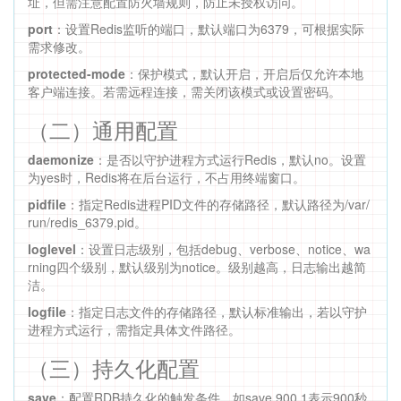
址，但需注意配置防火墙规则，防止未授权访问。
port
：设置Redis监听的端口，默认端口为6379，可根据实际
需求修改。
protected-mode
：保护模式，默认开启，开启后仅允许本地
客户端连接。若需远程连接，需关闭该模式或设置密码。
（二）通用配置
daemonize
：是否以守护进程方式运行Redis，默认no。设置
为yes时，Redis将在后台运行，不占用终端窗口。
pidfile
：指定Redis进程PID文件的存储路径，默认路径为/var/
run/redis_6379.pid。
loglevel
：设置日志级别，包括debug、verbose、notice、wa
rning四个级别，默认级别为notice。级别越高，日志输出越简
洁。
logfile
：指定日志文件的存储路径，默认标准输出，若以守护
进程方式运行，需指定具体文件路径。
（三）持久化配置
save
：配置RDB持久化的触发条件，如save 900 1表示900秒