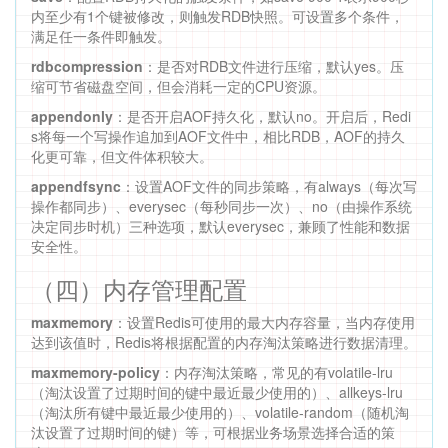
内至少有1个键被修改，则触发RDB快照。可设置多个条件，
满足任一条件即触发。
rdbcompression
：是否对RDB文件进行压缩，默认yes。压
缩可节省磁盘空间，但会消耗一定的CPU资源。
appendonly
：是否开启AOF持久化，默认no。开启后，Redi
s将每一个写操作追加到AOF文件中，相比RDB，AOF的持久
化更可靠，但文件体积较大。
appendfsync
：设置AOF文件的同步策略，有always（每次写
操作都同步）、everysec（每秒同步一次）、no（由操作系统
决定同步时机）三种选项，默认everysec，兼顾了性能和数据
安全性。
（四）内存管理配置
maxmemory
：设置Redis可使用的最大内存容量，当内存使用
达到该值时，Redis将根据配置的内存淘汰策略进行数据清理。
maxmemory-policy
：内存淘汰策略，常见的有volatile-lru
（淘汰设置了过期时间的键中最近最少使用的）、allkeys-lru
（淘汰所有键中最近最少使用的）、volatile-random（随机淘
汰设置了过期时间的键）等，可根据业务场景选择合适的策