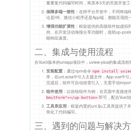
量重复代码编写时间，将原本3天的页面开发工
保障多端一致性
：在跨平台开发中，不同终端样式
论是H5、微信小程序还是App端，都能呈现
增强功能扩展性
：框架提供的高级组件如虚拟列
持。在开发活动海报分享功能时，借助up-po
能响应速度。
二、集成与使用流程
在Vue3版本的uniapp项目中，uview-plus的集成
安装配置
：通过npm命令
npm install uvie
库，在uni.scss中引入主题文件，App.vue中
完成后，组件可自动按需引入，无需手动impor
组件使用
：以按钮组件为例，在页面中直接使
即可，配合Vue
bmitForm"></up-button>
工具库应用
：框架内置的uni.$u工具库提
简化了代码编写。
三、遇到的问题与解决方