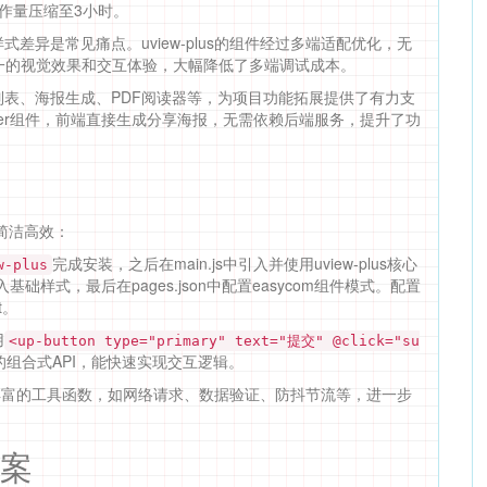
作量压缩至3小时。
差异是常见痛点。uview-plus的组件经过多端适配优化，无
统一的视觉效果和交互体验，大幅降低了多端调试成本。
表、海报生成、PDF阅读器等，为项目功能拓展提供了有力支
ster组件，前端直接生成分享海报，无需依赖后端服务，提升了功
流程简洁高效：
完成安装，之后在main.js中引入并使用uview-plus核心
w-plus
引入基础样式，最后在pages.json中配置easycom组件模式。配置
t。
用
<up-button type="primary" text="提交" @click="su
3的组合式API，能快速实现交互逻辑。
供了丰富的工具函数，如网络请求、数据验证、防抖节流等，进一步
案