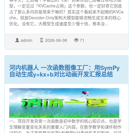
型，一定见过「KVCache占用」这个参数，也一定好奇它到底
占了那么多内存是用来干嘛的？其实这个看起来不起眼的KVCa
che，就是Decoder-Only架构大模型能够流畅生成文本的核心
优化，没有它，大模型生成速度至少慢十倍，根本没...
admin
2026-06-08
71
河内机器人 一次函数图像工厂：用SymPy
自动生成y=kx+b对比动画开发汇报总结
一、项目开发背景一次函数是初中数学的核心知识点，也是学
生理解变量变化关系的重要入门内容。在数学教学和课件制作
过程中，为了直观展示斜率k和截距b对直线形态的影响，往往