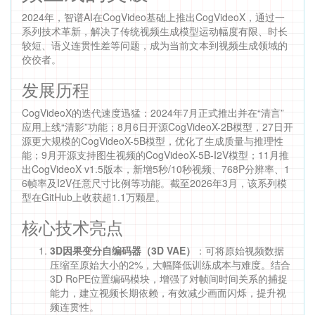
2024年，智谱AI在CogVideo基础上推出CogVideoX，通过一
系列技术革新，解决了传统视频生成模型运动幅度有限、时长
较短、语义连贯性差等问题，成为当前文本到视频生成领域的
佼佼者。
发展历程
CogVideoX的迭代速度迅猛：2024年7月正式推出并在“清言”
应用上线“清影”功能；8月6日开源CogVideoX-2B模型，27日开
源更大规模的CogVideoX-5B模型，优化了生成质量与推理性
能；9月开源支持图生视频的CogVideoX-5B-I2V模型；11月推
出CogVideoX v1.5版本，新增5秒/10秒视频、768P分辨率、1
6帧率及I2V任意尺寸比例等功能。截至2026年3月，该系列模
型在GitHub上收获超1.1万颗星。
核心技术亮点
3D因果变分自编码器（3D VAE）
：可将原始视频数据
压缩至原始大小的2%，大幅降低训练成本与难度。结合
3D RoPE位置编码模块，增强了对帧间时间关系的捕捉
能力，建立视频长期依赖，有效减少画面闪烁，提升视
频连贯性。