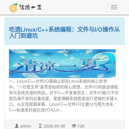
Toggle
navigati
吃透Linux/C++系统编程：文件与I/O操作从
入门到避坑
一、Linux/C++文件I/O基础认知在Linux系统的核心哲学
中，"一切皆文件"是贯穿始终的核心思想，文件I/O则是连接程
序与系统资源的桥梁。对于C++开发者而言，文件I/O能力不仅
是后端开发的必备技能，更是理解系统底层运行逻辑的关键入
口。从实现层面来看，Linux/C++文件I/O主要分为两大体系：
C++标准库封装的流I/O与Lin...
admin
2026-03-08
128