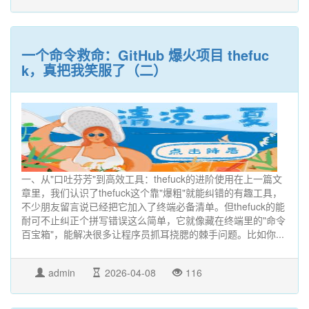
一个命令救命：GitHub 爆火项目 thefuc
k，真把我笑服了（二）
一、从"口吐芬芳"到高效工具：thefuck的进阶使用在上一篇文
章里，我们认识了thefuck这个靠"爆粗"就能纠错的有趣工具，
不少朋友留言说已经把它加入了终端必备清单。但thefuck的能
耐可不止纠正个拼写错误这么简单，它就像藏在终端里的"命令
百宝箱"，能解决很多让程序员抓耳挠腮的棘手问题。比如你...
admin
2026-04-08
116