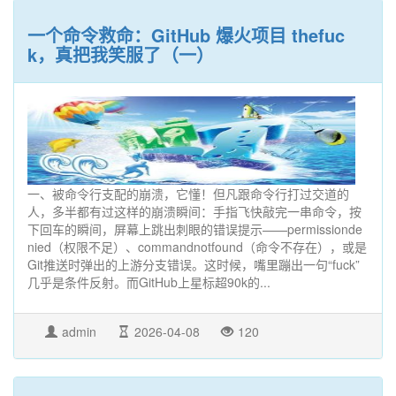
一个命令救命：GitHub 爆火项目 thefuc
k，真把我笑服了（一）
一、被命令行支配的崩溃，它懂！但凡跟命令行打过交道的
人，多半都有过这样的崩溃瞬间：手指飞快敲完一串命令，按
下回车的瞬间，屏幕上跳出刺眼的错误提示——permissionde
nied（权限不足）、commandnotfound（命令不存在），或是
Git推送时弹出的上游分支错误。这时候，嘴里蹦出一句“fuck”
几乎是条件反射。而GitHub上星标超90k的...
admin
2026-04-08
120