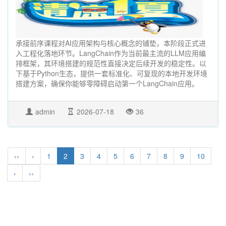
承接前序课程对AI应用架构与核心概念的铺垫，本阶段正式进
入工程化落地环节。LangChain作为当前最主流的LLM应用编
排框架，其环境搭建的规范性直接决定后续开发的稳定性。以
下基于Python生态，提供一套标准化、可复现的本地开发环境
搭建方案，确保你能够零障碍启动第一个LangChain应用。
admin
2026-07-18
36
‹‹
‹
1
2
3
4
5
6
7
8
9
10
›
››